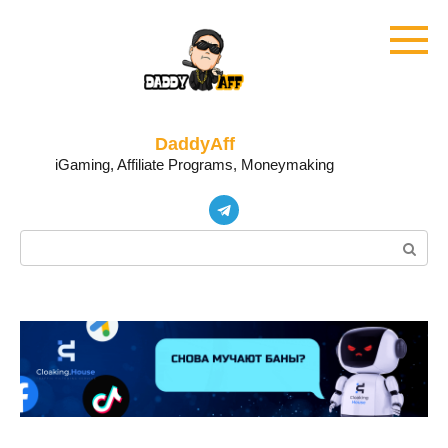
Skip
to
content
DaddyAff
iGaming, Affiliate Programs, Moneymaking
Search: