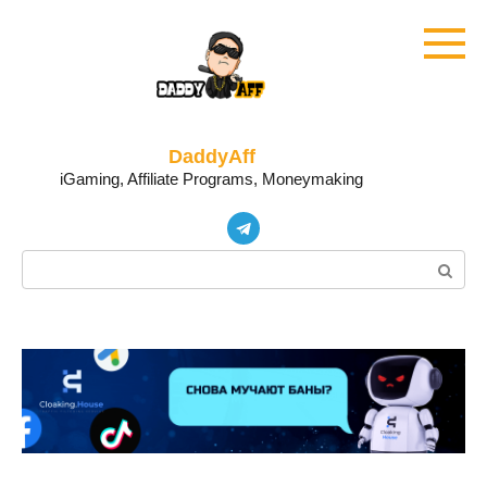
Skip
to
content
DaddyAff
iGaming, Affiliate Programs, Moneymaking
Search: