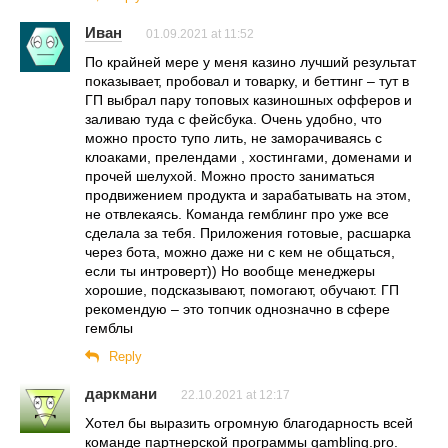
Иван
01.09.2021 at 11:52
По крайней мере у меня казино лучший результат
показывает, пробовал и товарку, и беттинг – тут в
ГП выбрал пару топовых казиношных офферов и
заливаю туда с фейсбука. Очень удобно, что
можно просто тупо лить, не заморачиваясь с
клоаками, прелендами , хостингами, доменами и
прочей шелухой. Можно просто заниматься
продвижением продукта и зарабатывать на этом,
не отвлекаясь. Команда гемблинг про уже все
сделала за тебя. Приложения готовые, расшарка
через бота, можно даже ни с кем не общаться,
если ты интроверт)) Но вообще менеджеры
хорошие, подсказывают, помогают, обучают. ГП
рекомендую – это топчик однозначно в сфере
гемблы
Reply
даркмани
22.10.2021 at 12:17
Хотел бы выразить огромную благодарность всей
команде партнерской программы gambling.pro.