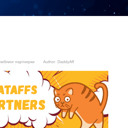
емблинг партнерки
Author:
DaddyAff