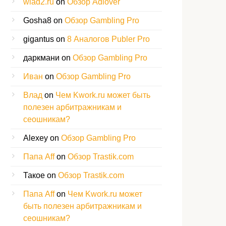
wlad2.ru
on
Обзор Adlover
Gosha8
on
Обзор Gambling Pro
gigantus
on
8 Аналогов Publer Pro
даркмани
on
Обзор Gambling Pro
Иван
on
Обзор Gambling Pro
Влад
on
Чем Kwork.ru может быть
полезен арбитражникам и
сеошникам?
Alexey
on
Обзор Gambling Pro
Папа Aff
on
Обзор Trastik.com
Такое
on
Обзор Trastik.com
Папа Aff
on
Чем Kwork.ru может
быть полезен арбитражникам и
сеошникам?