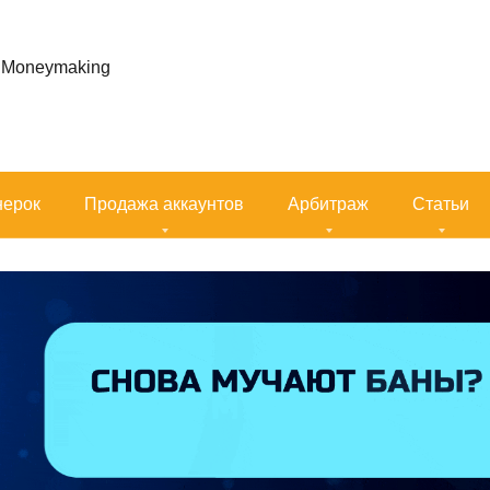
s, Moneymaking
нерок
Продажа аккаунтов
Арбитраж
Статьи