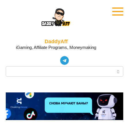
Skip
to
content
DaddyAff
iGaming, Affiliate Programs, Moneymaking
Search: