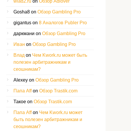
wlad2.ru
on
Обзор Adlover
Gosha8
on
Обзор Gambling Pro
gigantus
on
8 Аналогов Publer Pro
даркмани
on
Обзор Gambling Pro
Иван
on
Обзор Gambling Pro
Влад
on
Чем Kwork.ru может быть
полезен арбитражникам и
сеошникам?
Alexey
on
Обзор Gambling Pro
Папа Aff
on
Обзор Trastik.com
Такое
on
Обзор Trastik.com
Папа Aff
on
Чем Kwork.ru может
быть полезен арбитражникам и
сеошникам?