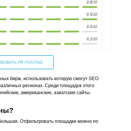
9.8/10
9.5/10
9.0/10
9.2/10
БОВАТЬ PR POSTING
очных бирж, использовать которую смогут SEO
азличных регионах. Среди площадок этого
опейские, американские, азиатские сайты.
пны?
 большая. Отфильтровать площадки можно по