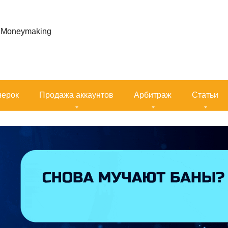
s, Moneymaking
нерок
Продажа аккаунтов
Арбитраж
Статьи