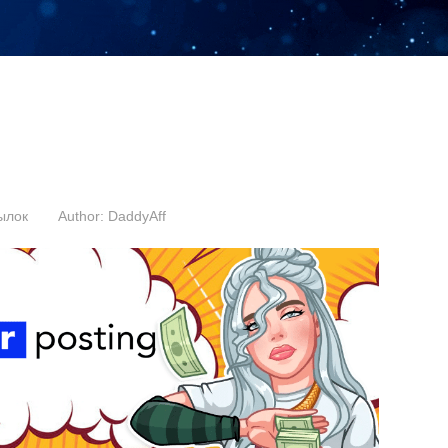
ылок
Author:
DaddyAff